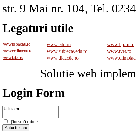
str. 9 Mai nr. 104, Tel. 02
Legaturi utile
www.edu.ro
www.llp-ro.ro
www.isjbacau.ro
www.subiecte.edu.ro
www.tvet.ro
www.ccdbacau.ro
www.didactic.ro
www.olimpiad
www.bjbc.ro
Solutie web implem
Login Form
Ţine-mă minte