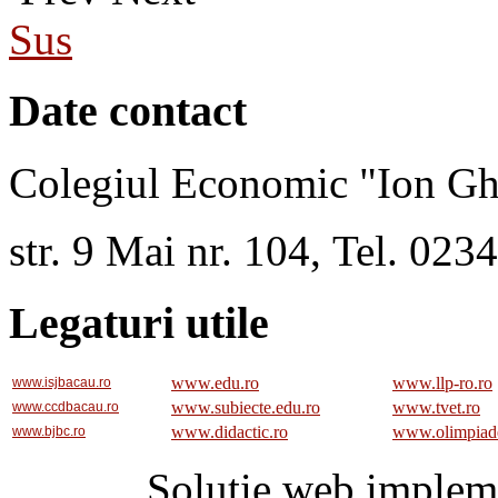
Sus
Date contact
Colegiul Economic "Ion Gh
str. 9 Mai nr. 104, Tel. 02
Legaturi utile
www.edu.ro
www.llp-ro.ro
www.isjbacau.ro
www.subiecte.edu.ro
www.tvet.ro
www.ccdbacau.ro
www.didactic.ro
www.olimpiad
www.bjbc.ro
Solutie web implem