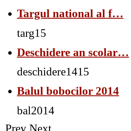
Targul national al f…
targ15
Deschidere an scolar…
deschidere1415
Balul bobocilor 2014
bal2014
Prev
Next