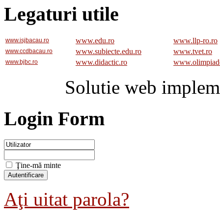
Legaturi utile
www.edu.ro
www.llp-ro.ro
www.isjbacau.ro
www.subiecte.edu.ro
www.tvet.ro
www.ccdbacau.ro
www.didactic.ro
www.olimpiad
www.bjbc.ro
Solutie web implem
Login Form
Ţine-mă minte
Aţi uitat parola?