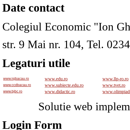
Date contact
Colegiul Economic "Ion Gh
str. 9 Mai nr. 104, Tel. 02
Legaturi utile
www.edu.ro
www.llp-ro.ro
www.isjbacau.ro
www.subiecte.edu.ro
www.tvet.ro
www.ccdbacau.ro
www.didactic.ro
www.olimpiad
www.bjbc.ro
Solutie web implem
Login Form