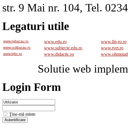
str. 9 Mai nr. 104, Tel. 02
Legaturi utile
www.edu.ro
www.llp-ro.ro
www.isjbacau.ro
www.subiecte.edu.ro
www.tvet.ro
www.ccdbacau.ro
www.didactic.ro
www.olimpiad
www.bjbc.ro
Solutie web implem
Login Form
Ţine-mă minte