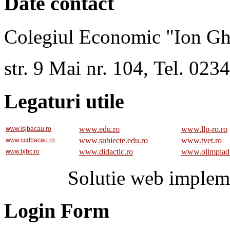
Date contact
Colegiul Economic "Ion Gh
str. 9 Mai nr. 104, Tel. 02
Legaturi utile
www.edu.ro
www.llp-ro.ro
www.isjbacau.ro
www.subiecte.edu.ro
www.tvet.ro
www.ccdbacau.ro
www.didactic.ro
www.olimpiad
www.bjbc.ro
Solutie web implem
Login Form