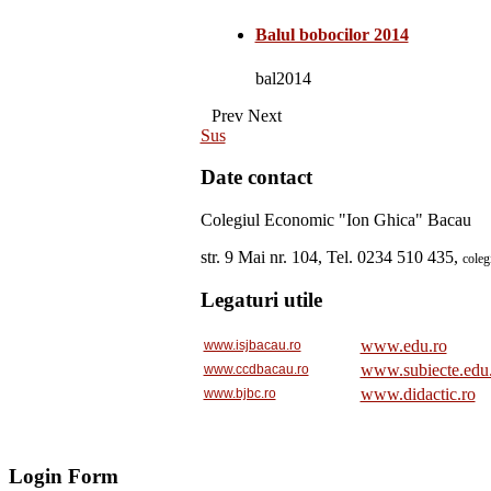
Balul bobocilor 2014
bal2014
Prev
Next
Sus
Date contact
Colegiul Economic "Ion Ghica" Bacau
str. 9 Mai nr. 104, Tel. 0234 510 435,
cole
Legaturi utile
www.edu.ro
www.isjbacau.ro
www.subiecte.edu
www.ccdbacau.ro
www.didactic.ro
www.bjbc.ro
Login Form