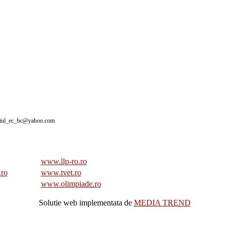
giul_ec_bc@yahoo.com
www.llp-ro.ro
.ro
www.tvet.ro
www.olimpiade.ro
Solutie web implementata de
MEDIA TREND