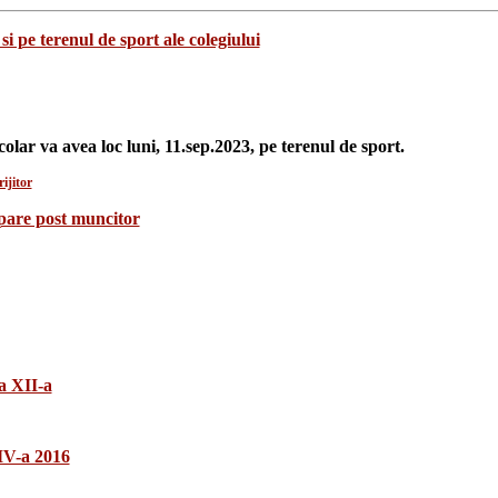
si pe terenul de sport ale colegiului
colar va avea loc luni, 11.sep.2023, pe terenul de sport.
ijitor
upare post muncitor
a XII-a
 IV-a 2016