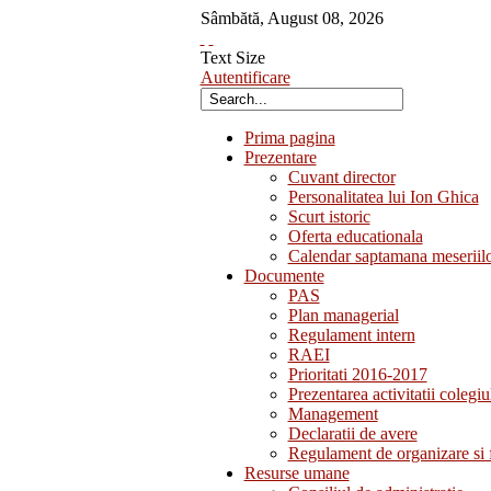
Sâmbătă
,
August
08
,
2026
Text Size
Autentificare
Prima pagina
Prezentare
Cuvant director
Personalitatea lui Ion Ghica
Scurt istoric
Oferta educationala
Calendar saptamana meseriil
Documente
PAS
Plan managerial
Regulament intern
RAEI
Prioritati 2016-2017
Prezentarea activitatii colegiu
Management
Declaratii de avere
Regulament de organizare si 
Resurse umane