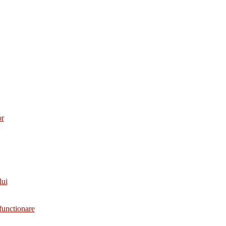
or
lui
functionare