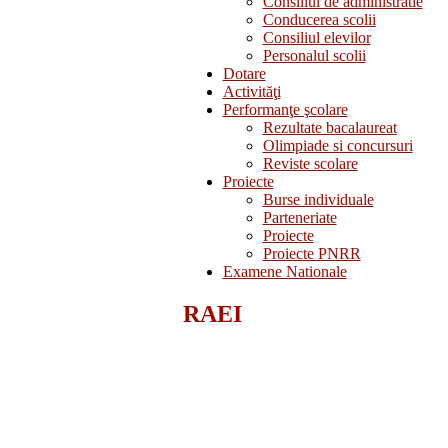
Consiliul de administratie
Conducerea scolii
Consiliul elevilor
Personalul scolii
Dotare
Activităţi
Performanţe şcolare
Rezultate bacalaureat
Olimpiade si concursuri
Reviste scolare
Proiecte
Burse individuale
Parteneriate
Proiecte
Proiecte PNRR
Examene Nationale
RAEI