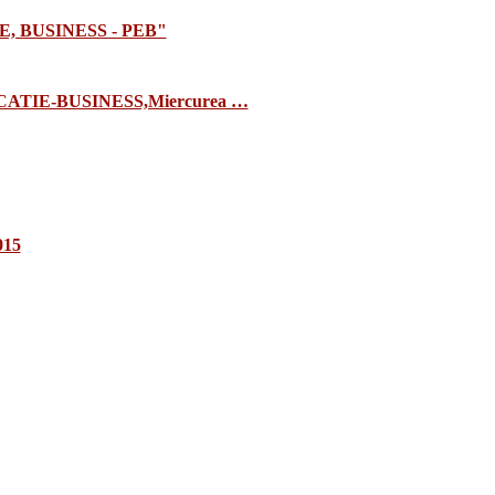
E, BUSINESS - PEB"
TIE-BUSINESS,Miercurea …
015