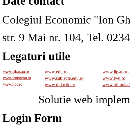
Date contact
Colegiul Economic "Ion Gh
str. 9 Mai nr. 104, Tel. 02
Legaturi utile
www.edu.ro
www.llp-ro.ro
www.isjbacau.ro
www.subiecte.edu.ro
www.tvet.ro
www.ccdbacau.ro
www.didactic.ro
www.olimpiad
www.bjbc.ro
Solutie web implem
Login Form