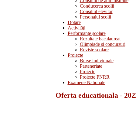
Consiliul de administratie
Conducerea scolii
Consiliul elevilor
Personalul scolii
Dotare
Activităţi
Performanţe şcolare
Rezultate bacalaureat
Olimpiade si concursuri
Reviste scolare
Proiecte
Burse individuale
Parteneriate
Proiecte
Proiecte PNRR
Examene Nationale
Oferta educationala - 20