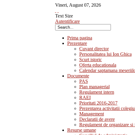
Vineri
,
August
07
,
2026
Text Size
Autentificare
Prima pagina
Prezentare
Cuvant director
Personalitatea lui Ion Ghica
Scurt istoric
Oferta educationala
Calendar saptamana meseriil
Documente
PAS
Plan managerial
Regulament intern
RAEI
Prioritati 2016-2017
Prezentarea activitatii colegiu
Management
Declaratii de avere
Regulament de organizare si 
Resurse umane