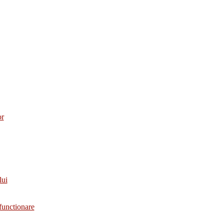
or
lui
functionare