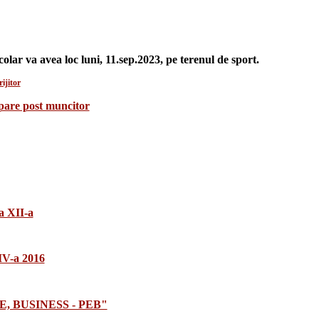
colar va avea loc luni, 11.sep.2023, pe terenul de sport.
ijitor
upare post muncitor
a XII-a
 IV-a 2016
E, BUSINESS - PEB"