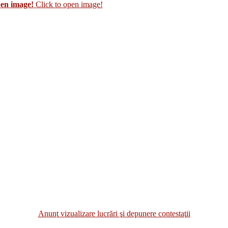
pen image!
Click to open image!
Anunţ vizualizare lucrări şi depunere contestaţii