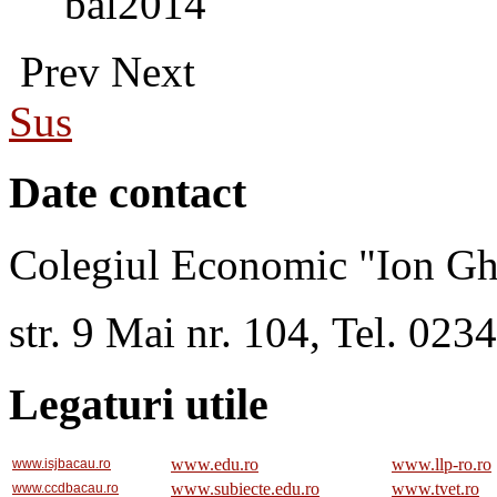
bal2014
Prev
Next
Sus
Date contact
Colegiul Economic "Ion Gh
str. 9 Mai nr. 104, Tel. 02
Legaturi utile
www.edu.ro
www.llp-ro.ro
www.isjbacau.ro
www.subiecte.edu.ro
www.tvet.ro
www.ccdbacau.ro