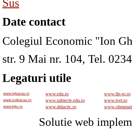
Sus
Date contact
Colegiul Economic "Ion Gh
str. 9 Mai nr. 104, Tel. 02
Legaturi utile
www.edu.ro
www.llp-ro.ro
www.isjbacau.ro
www.subiecte.edu.ro
www.tvet.ro
www.ccdbacau.ro
www.didactic.ro
www.olimpiad
www.bjbc.ro
Solutie web implem