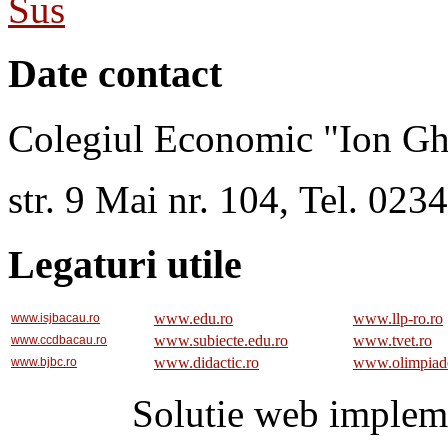
Sus
Date contact
Colegiul Economic "Ion Gh
str. 9 Mai nr. 104, Tel. 02
Legaturi utile
www.edu.ro
www.llp-ro.ro
www.isjbacau.ro
www.subiecte.edu.ro
www.tvet.ro
www.ccdbacau.ro
www.didactic.ro
www.olimpiad
www.bjbc.ro
Solutie web implem