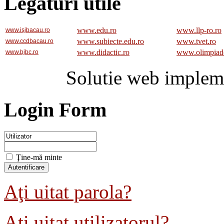
Legaturi utile
www.edu.ro
www.llp-ro.ro
www.isjbacau.ro
www.subiecte.edu.ro
www.tvet.ro
www.ccdbacau.ro
www.didactic.ro
www.olimpiad
www.bjbc.ro
Solutie web implem
Login Form
Ţine-mă minte
Aţi uitat parola?
Aţi uitat utilizatorul?