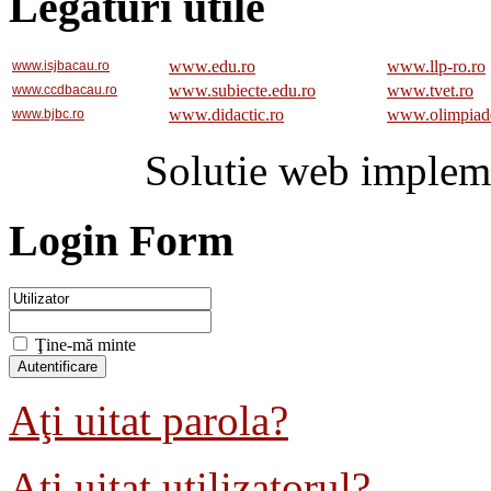
Legaturi utile
www.edu.ro
www.llp-ro.ro
www.isjbacau.ro
www.subiecte.edu.ro
www.tvet.ro
www.ccdbacau.ro
www.didactic.ro
www.olimpiad
www.bjbc.ro
Solutie web implem
Login Form
Ţine-mă minte
Aţi uitat parola?
Aţi uitat utilizatorul?