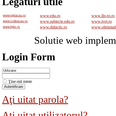
Legaturi utile
www.edu.ro
www.llp-ro.ro
www.isjbacau.ro
www.subiecte.edu.ro
www.tvet.ro
www.ccdbacau.ro
www.didactic.ro
www.olimpiad
www.bjbc.ro
Solutie web implem
Login Form
Ţine-mă minte
Aţi uitat parola?
Aţi uitat utilizatorul?