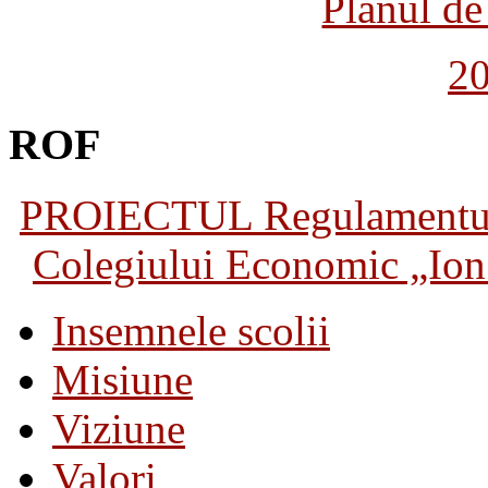
Planul de 
2
ROF
PROIECTUL Regulamentului 
Colegiului Economic „Ion 
Insemnele scolii
Misiune
Viziune
Valori