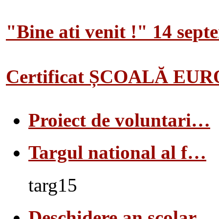
"Bine ati venit !" 14 sep
Certificat ȘCOALĂ EU
Proiect de voluntari…
Targul national al f…
targ15
Deschidere an scolar…