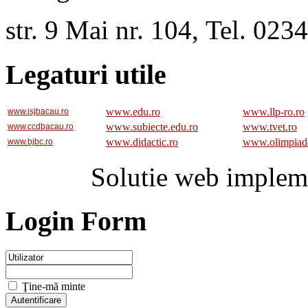
str. 9 Mai nr. 104, Tel. 02
Legaturi utile
www.edu.ro
www.llp-ro.ro
www.isjbacau.ro
www.subiecte.edu.ro
www.tvet.ro
www.ccdbacau.ro
www.didactic.ro
www.olimpiad
www.bjbc.ro
Solutie web implem
Login Form
Ţine-mă minte