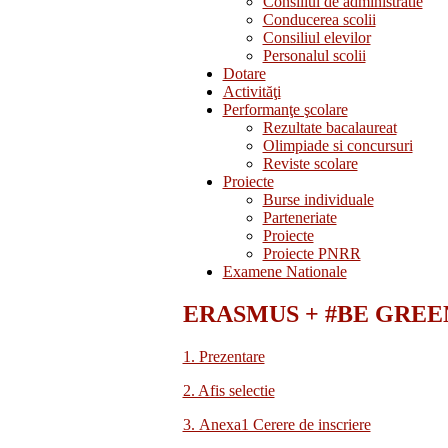
Consiliul de administratie
Conducerea scolii
Consiliul elevilor
Personalul scolii
Dotare
Activităţi
Performanţe şcolare
Rezultate bacalaureat
Olimpiade si concursuri
Reviste scolare
Proiecte
Burse individuale
Parteneriate
Proiecte
Proiecte PNRR
Examene Nationale
ERASMUS + #BE GREEN 5 
1. Prezentare
2. Afis selectie
3. Anexa1 Cerere de inscriere