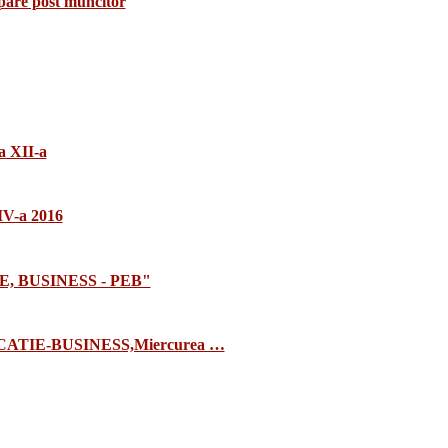
upare post muncitor
a XII-a
 IV-a 2016
E, BUSINESS - PEB"
TIE-BUSINESS,Miercurea …