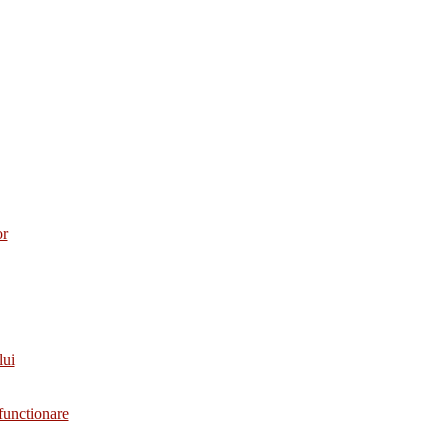
or
lui
functionare