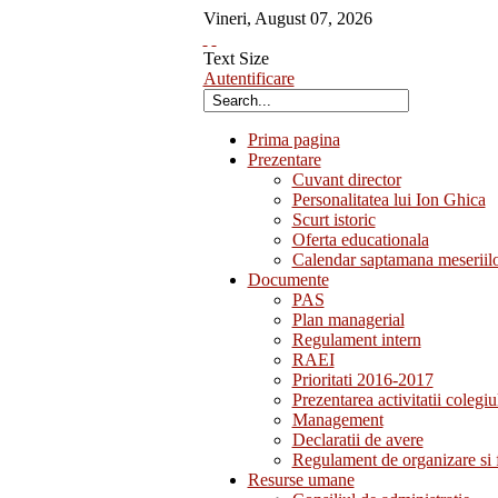
Vineri
,
August
07
,
2026
Text Size
Autentificare
Prima pagina
Prezentare
Cuvant director
Personalitatea lui Ion Ghica
Scurt istoric
Oferta educationala
Calendar saptamana meseriil
Documente
PAS
Plan managerial
Regulament intern
RAEI
Prioritati 2016-2017
Prezentarea activitatii colegiu
Management
Declaratii de avere
Regulament de organizare si 
Resurse umane