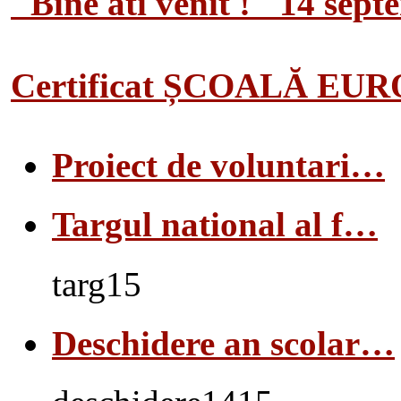
"Bine ati venit !" 14 sep
Certificat ȘCOALĂ EU
Proiect de voluntari…
Targul national al f…
targ15
Deschidere an scolar…