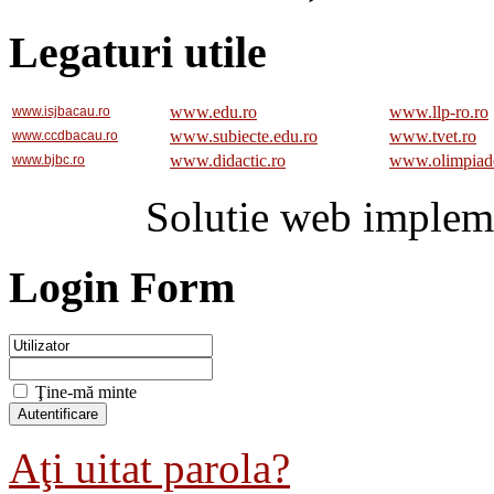
Legaturi utile
www.edu.ro
www.llp-ro.ro
www.isjbacau.ro
www.subiecte.edu.ro
www.tvet.ro
www.ccdbacau.ro
www.didactic.ro
www.olimpiad
www.bjbc.ro
Solutie web implem
Login Form
Ţine-mă minte
Aţi uitat parola?