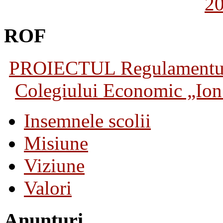
2
ROF
PROIECTUL Regulamentului 
Colegiului Economic „Ion 
Insemnele scolii
Misiune
Viziune
Valori
Anunturi