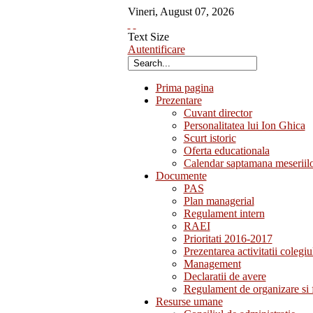
Vineri
,
August
07
,
2026
Text Size
Autentificare
Prima pagina
Prezentare
Cuvant director
Personalitatea lui Ion Ghica
Scurt istoric
Oferta educationala
Calendar saptamana meseriil
Documente
PAS
Plan managerial
Regulament intern
RAEI
Prioritati 2016-2017
Prezentarea activitatii colegiu
Management
Declaratii de avere
Regulament de organizare si 
Resurse umane