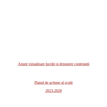
Anunţ vizualizare lucrări şi depunere contestaţii
Planul de acțiune al școlii
2023-2028