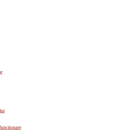
or
lui
functionare