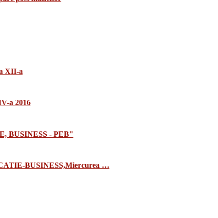
a XII-a
 IV-a 2016
E, BUSINESS - PEB"
TIE-BUSINESS,Miercurea …