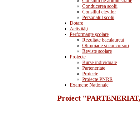
Consiliul de administratie
Conducerea scolii
Consiliul elevilor
Personalul scolii
Dotare
Activităţi
Performanţe şcolare
Rezultate bacalaureat
Olimpiade si concursuri
Reviste scolare
Proiecte
Burse individuale
Parteneriate
Proiecte
Proiecte PNRR
Examene Nationale
Proiect "PARTENERIAT