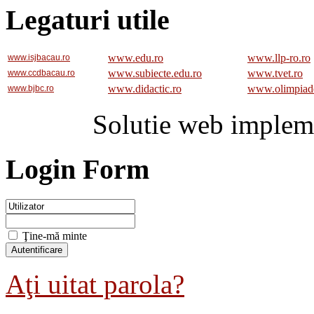
Legaturi utile
www.edu.ro
www.llp-ro.ro
www.isjbacau.ro
www.subiecte.edu.ro
www.tvet.ro
www.ccdbacau.ro
www.didactic.ro
www.olimpiad
www.bjbc.ro
Solutie web implem
Login Form
Ţine-mă minte
Aţi uitat parola?