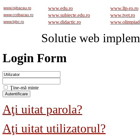
www.edu.ro
www.llp-ro.ro
www.isjbacau.ro
www.subiecte.edu.ro
www.tvet.ro
www.ccdbacau.ro
www.didactic.ro
www.olimpiad
www.bjbc.ro
Solutie web implem
Login Form
Ţine-mă minte
Aţi uitat parola?
Aţi uitat utilizatorul?