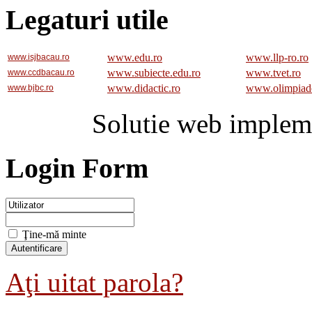
Legaturi utile
www.edu.ro
www.llp-ro.ro
www.isjbacau.ro
www.subiecte.edu.ro
www.tvet.ro
www.ccdbacau.ro
www.didactic.ro
www.olimpiad
www.bjbc.ro
Solutie web implem
Login Form
Ţine-mă minte
Aţi uitat parola?