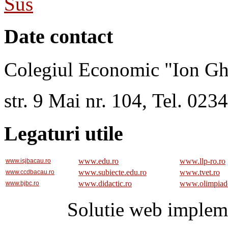
Sus
Date contact
Colegiul Economic "Ion Gh
str. 9 Mai nr. 104, Tel. 02
Legaturi utile
www.edu.ro
www.llp-ro.ro
www.isjbacau.ro
www.subiecte.edu.ro
www.tvet.ro
www.ccdbacau.ro
www.didactic.ro
www.olimpiad
www.bjbc.ro
Solutie web implem