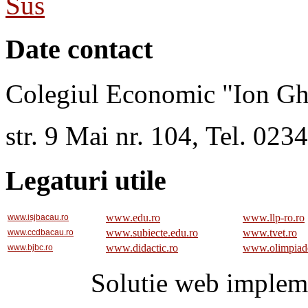
Sus
Date contact
Colegiul Economic "Ion Gh
str. 9 Mai nr. 104, Tel. 02
Legaturi utile
www.edu.ro
www.llp-ro.ro
www.isjbacau.ro
www.subiecte.edu.ro
www.tvet.ro
www.ccdbacau.ro
www.didactic.ro
www.olimpiad
www.bjbc.ro
Solutie web implem