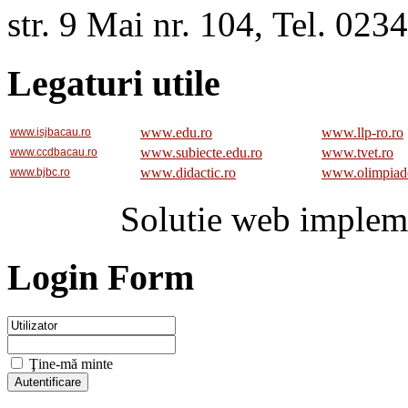
str. 9 Mai nr. 104, Tel. 02
Legaturi utile
www.edu.ro
www.llp-ro.ro
www.isjbacau.ro
www.subiecte.edu.ro
www.tvet.ro
www.ccdbacau.ro
www.didactic.ro
www.olimpiad
www.bjbc.ro
Solutie web implem
Login Form
Ţine-mă minte