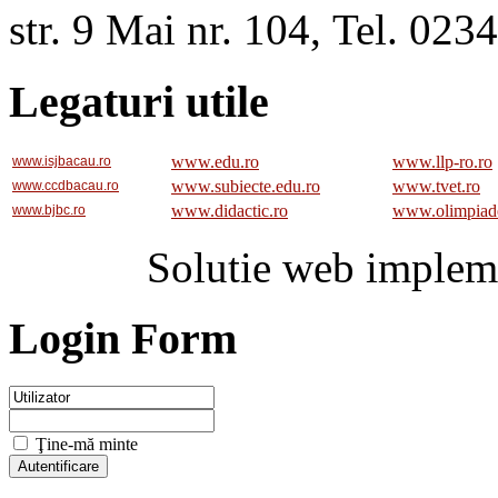
str. 9 Mai nr. 104, Tel. 02
Legaturi utile
www.edu.ro
www.llp-ro.ro
www.isjbacau.ro
www.subiecte.edu.ro
www.tvet.ro
www.ccdbacau.ro
www.didactic.ro
www.olimpiad
www.bjbc.ro
Solutie web implem
Login Form
Ţine-mă minte