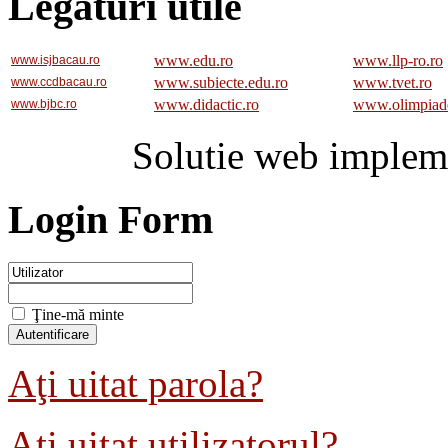
Legaturi utile
www.edu.ro
www.llp-ro.ro
www.isjbacau.ro
www.subiecte.edu.ro
www.tvet.ro
www.ccdbacau.ro
www.didactic.ro
www.olimpiad
www.bjbc.ro
Solutie web implem
Login Form
Ţine-mă minte
Aţi uitat parola?
Aţi uitat utilizatorul?