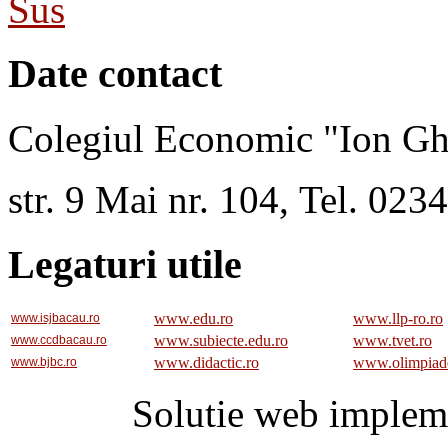
Sus
Date contact
Colegiul Economic "Ion Gh
str. 9 Mai nr. 104, Tel. 02
Legaturi utile
www.edu.ro
www.llp-ro.ro
www.isjbacau.ro
www.subiecte.edu.ro
www.tvet.ro
www.ccdbacau.ro
www.didactic.ro
www.olimpiad
www.bjbc.ro
Solutie web implem