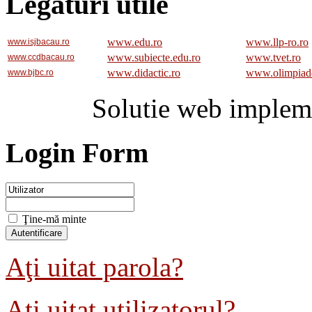
Legaturi utile
www.edu.ro
www.llp-ro.ro
www.isjbacau.ro
www.subiecte.edu.ro
www.tvet.ro
www.ccdbacau.ro
www.didactic.ro
www.olimpiad
www.bjbc.ro
Solutie web implem
Login Form
Ţine-mă minte
Aţi uitat parola?
Aţi uitat utilizatorul?